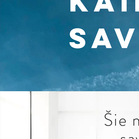
kai
sav
Šie 
sa