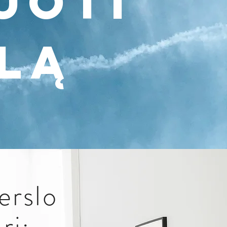
uoti
lą
erslo
ri: