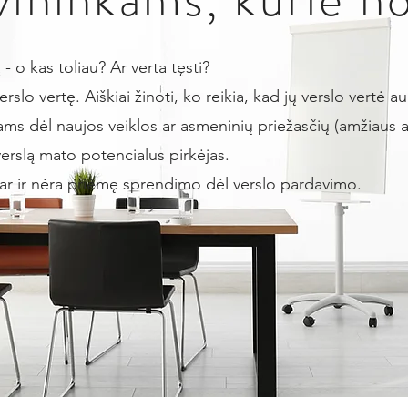
ją - o kas toliau? Ar verta tęsti?
erslo vertę. ​Aiškiai žinoti, ko reikia, kad jų verslo vertė a
iams dėl naujos veiklos ar asmeninių priežasčių (amžiaus a
verslą mato potencialus pirkėjas.
dar ir nėra priėmę sprendimo dėl verslo pardavimo.