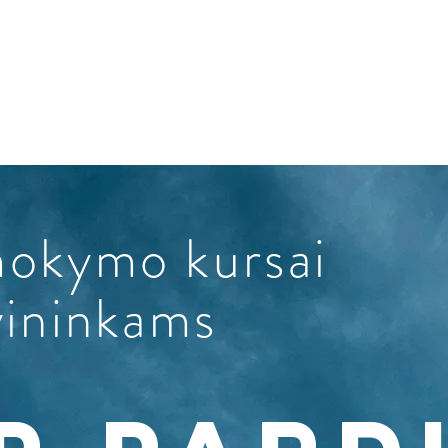
s
TRAINING 
SS VALUE
mokymo kursai
vininkams