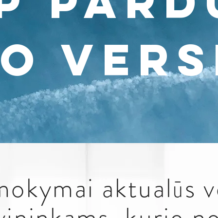
p pard
o vers
mokymai aktualūs v
vininkams, kurie no