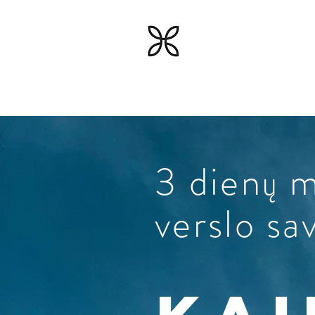
Engnesseni
SCULPTING BUSINE
3 dienų 
verslo sa