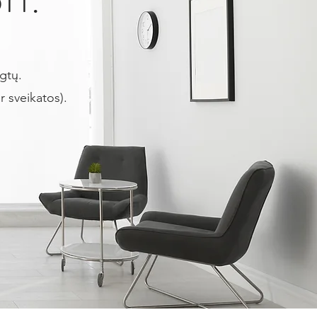
ugtų.
r sveikatos).