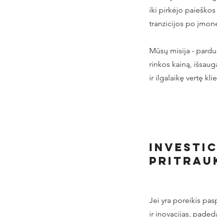
iki pirkėjo paieškos
tranzicijos po įmo
Mūsų misija - pardu
rinkos kainą, išsaug
ir ilgalaikę vertę kl
investic
pritrau
Jei yra poreikis pasp
ir inovacijas, paded