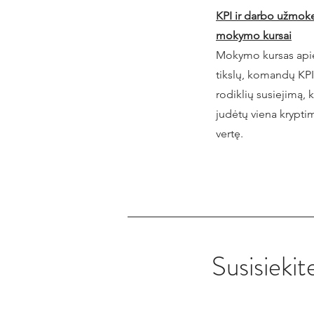
KPI ir darbo užmok
mokymo kursai
Mokymo kursas apie
tikslų, komandų KPI
rodiklių susiejimą, 
judėtų viena kryptimi
vertę.
Susisiekit