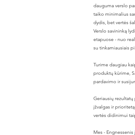
dauguma verslo par
taiko minimalius sa
dydis, bet vertės ša
​Verslo savininką l
yd
etapuose - nuo real
su tinkamiausiais pi
Turime daugiau kaip
produktų kūrime, Sa
pardavimo ir susij
Geriausių rezultatų 
įžvalgas ir priorite
vertės didinimui tai
Mes - Engnessenis įk