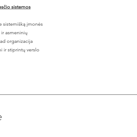
esčio sistemos
 sistemišką įmonės
 ir asmeninių
kad organizacija
 ir stiprintų verslo
e