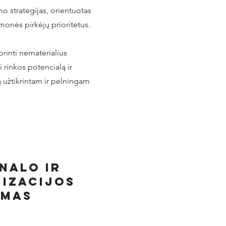
o strategijas, orientuotas
įmonės pirkėjų prioritetus.
rinti nematerialius
ti rinkos potencialą ir
ą užtikrintam ir pelningam
nalo ir
izacijos
ymas