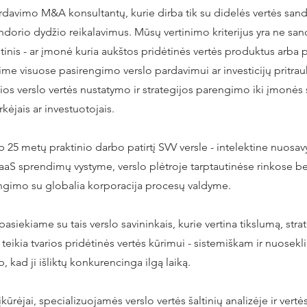
davimo M&A konsultantų, kurie dirba tik su didelės vertės sand
ndorio dydžio reikalavimus. Mūsų vertinimo kriterijus yra ne san
ltinis - ar įmonė kuria aukštos pridėtinės vertės produktus arba pa
ime visuose pasirengimo verslo pardavimui ar investicijų pritra
ios verslo vertės nustatymo ir strategijos parengimo iki įmonė
rkėjais ar investuotojais.
 25 metų praktinio darbo patirtį SVV versle - intelektine nuosav
aS sprendimų vystyme, verslo plėtroje tarptautinėse rinkose be
ungimo su globalia korporacija procesų valdyme.
pasiekiame su tais verslo savininkais, kurie vertina tikslumą, stra
tą teikia tvarios pridėtinės vertės kūrimui - sistemiškam ir nuosek
p, kad ji išliktų konkurencinga ilgą laiką.
ūrėjai, specializuojamės verslo vertės šaltinių analizėje ir vertė