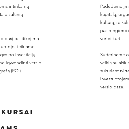
joms ir tinkamų
Padedame įmon
alo šaltinių
kapitalą, organ
kultūrą, reika
pasirengimui i
abipusį pasitikėjimą
vertei kurti.
stuotojo, teikiame
as po investicijų
Suderiname or
e įgyvendinti verslo
veiklą su aiškia
grąžą (ROI).
sukuriant tvirt
investuotojam
verslo bazę.
kursai
kams