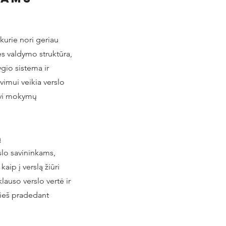
kurie nori geriau
ės valdymo struktūra,
lygio sistema ir
imui veikia verslo
vi mokymų
ą
lo savininkams,
kaip į verslą žiūri
lauso verslo vertė ir
rieš pradedant
.