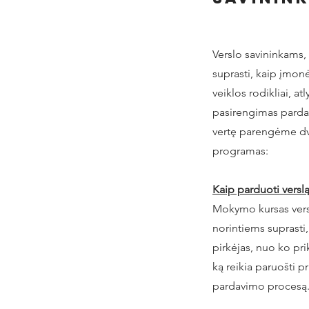
Verslo savininkams, 
suprasti, kaip įmon
veiklos rodikliai, at
pasirengimas pardav
vertę parengėme d
programas:
Kaip parduoti versl
Mokymo kursas vers
norintiems suprasti, 
pirkėjas, nuo ko prik
ką reikia paruošti p
pardavimo procesą