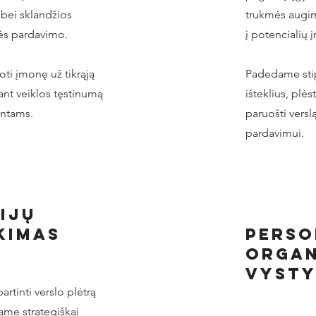
 bei sklandžios
trukmės augim
nės pardavimo.
į potencialių 
oti įmonę už tikrąją
Padedame stip
ant veiklos tęstinumą
išteklius, plės
ientams.
paruošti versl
pardavimui.
ijų
kimas
perso
orgAn
vyst
artinti verslo plėtrą
ame strategiškai