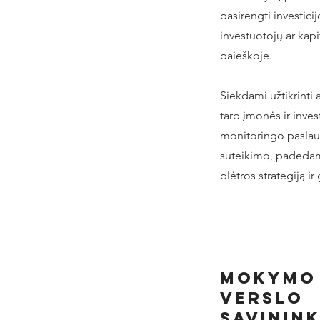
pasirengti investici
investuotojų ar kapit
paieškoje.
Siekdami užtikrinti 
tarp įmonės ir inve
monitoringo paslaug
suteikimo, padedam
plėtros strategiją ir 
Mokymo 
verslo
savinin