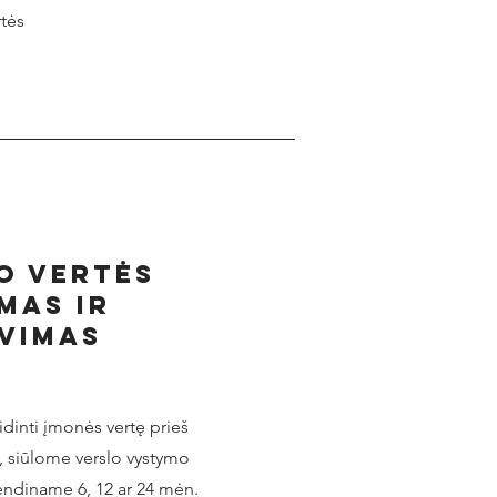
rtės
O vertės
mas ir
vimas
idinti įmonės vertę prieš
, siūlome verslo vystymo
endiname 6, 12 ar 24 mėn.