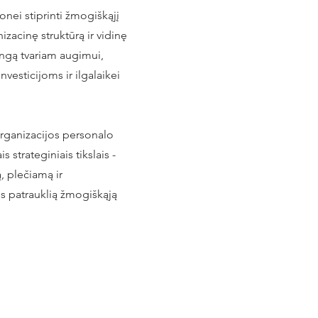
ei stiprinti žmogiškąjį
izacinę struktūrą ir vidinę
lingą tvariam augimui,
nvesticijoms ir ilgalaikei
ganizacijos personalo
is strateginiais tikslais -
ą, plečiamą ir
s patrauklią žmogiškąją