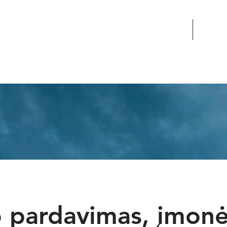
s
MOKYMO KURSAI
PASLA
INERIJA
o pardavimas, įmon