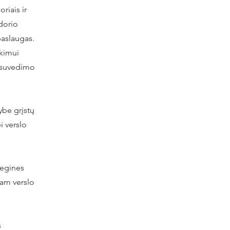
oriai
s ir
dorio
slaugas. ​​
ukimui
s suvedimo
ybe grįstų
i verslo
tegines
liam verslo
s