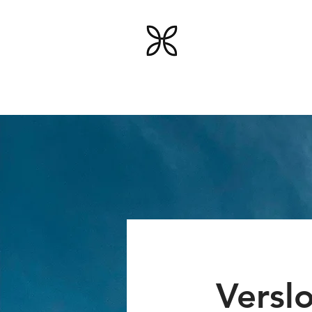
Engnesseni
VERSLO VERTĖS INŽ
Versl